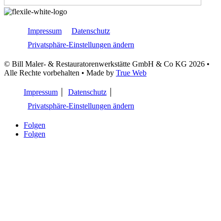
Impressum
Datenschutz
Privatsphäre-Einstellungen ändern
© Bill Maler- & Restauratorenwerkstätte GmbH & Co KG 2026 •
Alle Rechte vorbehalten • Made by
True Web
Impressum
Datenschutz
Privatsphäre-Einstellungen ändern
Folgen
Folgen
Natürlich gut – Böden zum Wohlfühlen
Ob elegant, modern oder rustikal – in Punkto Gestaltung, aber auch
was die Strapazierfähigkeit und Pflege angeht, müssen Sie bei
schadstofffreien Bodenbelägen keine Kompromisse eingehen.
Wie bei Wandfarben auch, neigen die meisten Bodenbeläge dazu,
Schadstoffe auszudünsten, die Ihr Wohlbefinden negativ