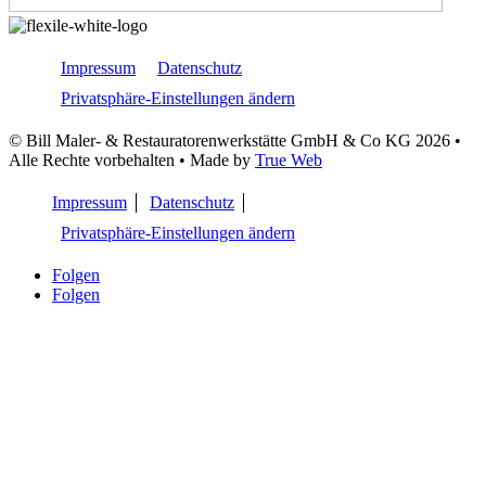
Impressum
Datenschutz
Privatsphäre-Einstellungen ändern
© Bill Maler- & Restauratorenwerkstätte GmbH & Co KG 2026 •
Alle Rechte vorbehalten • Made by
True Web
Impressum
Datenschutz
Privatsphäre-Einstellungen ändern
Folgen
Folgen
Natürlich gut – Böden zum Wohlfühlen
Ob elegant, modern oder rustikal – in Punkto Gestaltung, aber auch
was die Strapazierfähigkeit und Pflege angeht, müssen Sie bei
schadstofffreien Bodenbelägen keine Kompromisse eingehen.
Wie bei Wandfarben auch, neigen die meisten Bodenbeläge dazu,
Schadstoffe auszudünsten, die Ihr Wohlbefinden negativ