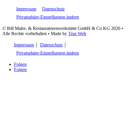
Impressum
Datenschutz
Privatsphäre-Einstellungen ändern
© Bill Maler- & Restauratorenwerkstätte GmbH & Co KG 2026 •
Alle Rechte vorbehalten • Made by
True Web
Impressum
Datenschutz
Privatsphäre-Einstellungen ändern
Folgen
Folgen
Natürlich gut – Böden zum Wohlfühlen
Ob elegant, modern oder rustikal – in Punkto Gestaltung, aber auch
was die Strapazierfähigkeit und Pflege angeht, müssen Sie bei
schadstofffreien Bodenbelägen keine Kompromisse eingehen.
Wie bei Wandfarben auch, neigen die meisten Bodenbeläge dazu,
Schadstoffe auszudünsten, die Ihr Wohlbefinden negativ
beeinflussen können. Wir bieten Ihnen wohngesunde Alternativen
ohne Weichmacher, PVC, Chlor oder andere nachteilige